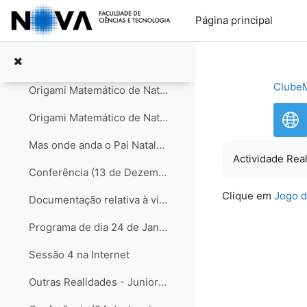
Ir para o conteúdo principal
Documentação relativa à visita ao DQ
Página principal
Programa de dia 13 de Dezembro de 2008
Sessão 3 na Internet
ClubeM
Origami Matemático de Natal (Nível 1) - Iniciados
Origami Matemático de Natal (Nível 2) - Juvenis
Mas onde anda o Pai Natal? - Juniores
Actividade Rea
Conferência (13 de Dezembro de 2008) - Resumo
Clique em
Jogo 
Documentação relativa à visita ao DCMat
Programa de dia 24 de Janeiro de 2009
Sessão 4 na Internet
Outras Realidades - Juniores