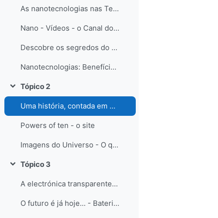
As nanotecnologias nas Teconologias da informação e da Comunicação
Nano - Vídeos - o Canal do Youtube (experiências à nano-escala)
Descobre os segredos do Nanomundo
Nanotecnologias: Benefícios e Riscos para os Países Desenvolvidos e em Desenvolvimento
Tópico 2
Contrair
Uma história, contada em potências de base 10: Powers of ten - o Filme
Powers of ten - o site
Imagens do Universo - O que nos tem mostrado o telescópio Hubble
Tópico 3
Contrair
A electrónica transparente - o futuro já começou...
O futuro é já hoje... - Baterias em papel!