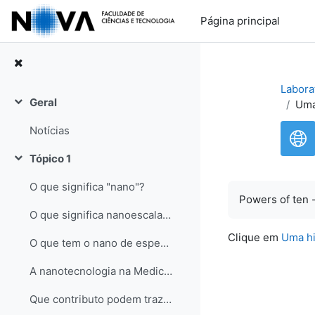
Ir para o conteúdo principal
Página principal
Labora
Geral
Uma
Contrair
Notícias
Tópico 1
Contrair
O que significa "nano"?
Powers of ten 
O que significa nanoescala, nanotecnologia, nanoestrutura?
Clique em
Uma hi
O que tem o nano de especial?
A nanotecnologia na Medicina
Que contributo podem trazer as nanoestruturas ao Ambiente?