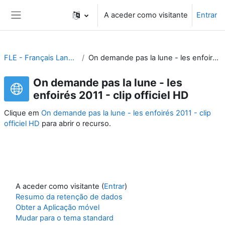
Ir para o conteúdo principal
A aceder como visitante
Entrar
Painel lateral
FLE - Français Langue Étrangère
On demande pas la lune - les enfoirés 2011 - clip officiel HD
On demande pas la lune - les
enfoirés 2011 - clip officiel HD
Clique em
On demande pas la lune - les enfoirés 2011 - clip
officiel HD
para abrir o recurso.
A aceder como visitante (
Entrar
)
Resumo da retenção de dados
Obter a Aplicação móvel
Mudar para o tema standard