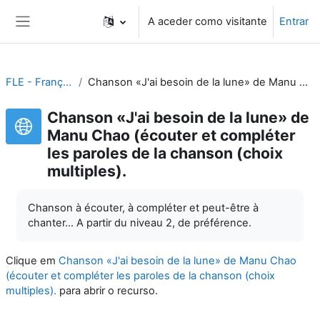
Ir para o conteúdo principal
A aceder como visitante
Entrar
Painel lateral
FLE - Français Langue Étrangère
Chanson «J'ai besoin de la lune» de Manu Chao (écouter et compléter les paroles de la chanson (choix multiples).
Chanson «J'ai besoin de la lune» de
Manu Chao (écouter et compléter
les paroles de la chanson (choix
multiples).
Chanson à écouter, à compléter et peut-être à
chanter... A partir du niveau 2, de préférence.
Clique em
Chanson «J'ai besoin de la lune» de Manu Chao
(écouter et compléter les paroles de la chanson (choix
multiples).
para abrir o recurso.