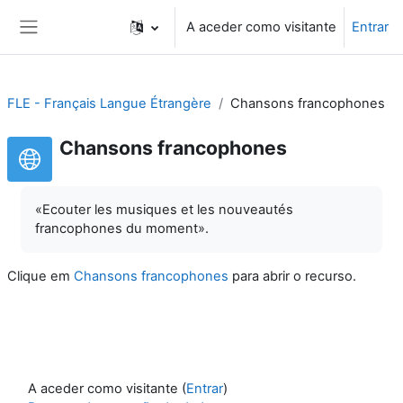
Ir para o conteúdo principal
A aceder como visitante
Entrar
Painel lateral
FLE - Français Langue Étrangère
Chansons francophones
Chansons francophones
«Ecouter les musiques et les nouveautés
francophones du moment».
Clique em
Chansons francophones
para abrir o recurso.
A aceder como visitante (
Entrar
)