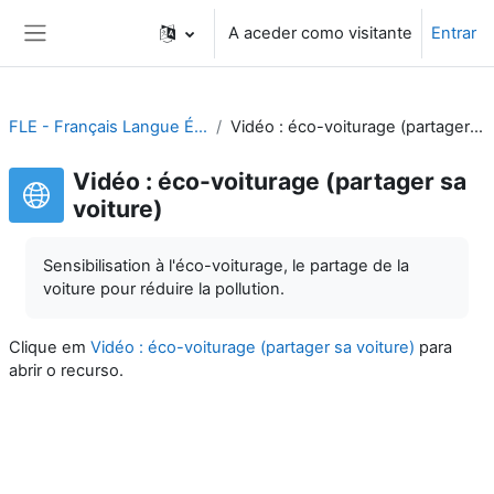
Ir para o conteúdo principal
A aceder como visitante
Entrar
Painel lateral
FLE - Français Langue Étrangère
Vidéo : éco-voiturage (partager sa voiture)
Vidéo : éco-voiturage (partager sa
voiture)
Sensibilisation à l'éco-voiturage, le partage de la
voiture pour réduire la pollution.
Clique em
Vidéo : éco-voiturage (partager sa voiture)
para
abrir o recurso.