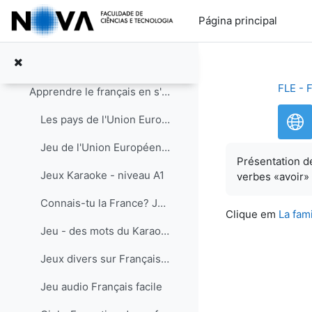
Ir para o conteúdo principal
Escola Básica Almirante Gago Coutinho Agrupamento: Alvalade
Página principal
Tópico 1
Contrair
Forum de l'atelier
FLE - 
Apprendre le français en s'amusant : informations et liens
Les pays de l'Union Européenne - carte interactive (avant l'entrée de la Croatie)
Jeu de l'Union Européenne sur l'U. E. Le coin des enfants /des enseignants
Présentation 
Jeux Karaoke - niveau A1
verbes «avoir»
Connais-tu la France? Jeux pour mieux la connaître. Les régions, les rois de France, etc.
Clique em
La fam
Jeu - des mots du Karaoke
Jeux divers sur Français facile
Jeu audio Français facile