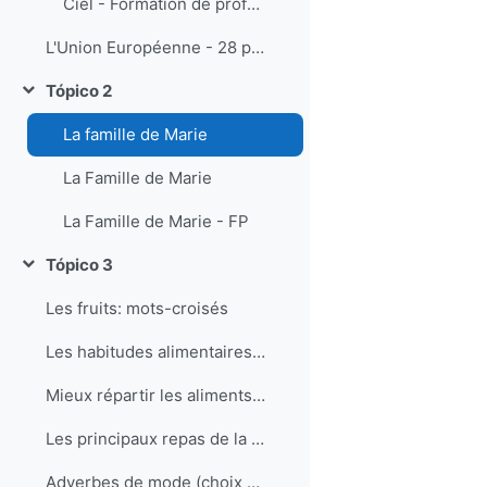
Ciel - Formation de professeurs de FLE - activités pédagogiques multimédia
L'Union Européenne - 28 pays (1er juillet 2013)
Tópico 2
Contrair
La famille de Marie
La Famille de Marie
La Famille de Marie - FP
Tópico 3
Contrair
Les fruits: mots-croisés
Les habitudes alimentaires: correspondance
Mieux répartir les aliments dans la journée
Les principaux repas de la journée, en France
Adverbes de mode (choix multiples)