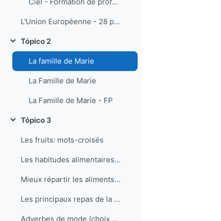
Ciel - Formation de professeurs de FLE - activités pédagogiques multimédia
L'Union Européenne - 28 pays (1er juillet 2013)
Tópico 2
Contrair
La famille de Marie
La Famille de Marie
La Famille de Marie - FP
Tópico 3
Contrair
Les fruits: mots-croisés
Les habitudes alimentaires: correspondance
Mieux répartir les aliments dans la journée
Les principaux repas de la journée, en France
Adverbes de mode (choix multiples)