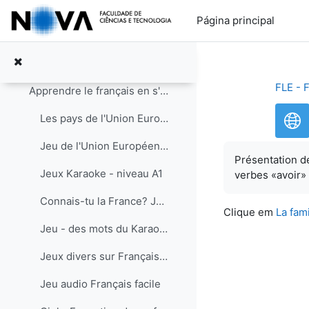
Ir para o conteúdo principal
Escola Básica Almirante Gago Coutinho Agrupamento: Alvalade
Página principal
Tópico 1
Contrair
Forum de l'atelier
FLE - 
Apprendre le français en s'amusant : informations et liens
Les pays de l'Union Européenne - carte interactive (avant l'entrée de la Croatie)
Jeu de l'Union Européenne sur l'U. E. Le coin des enfants /des enseignants
Présentation 
Jeux Karaoke - niveau A1
verbes «avoir»
Connais-tu la France? Jeux pour mieux la connaître. Les régions, les rois de France, etc.
Clique em
La fam
Jeu - des mots du Karaoke
Jeux divers sur Français facile
Jeu audio Français facile