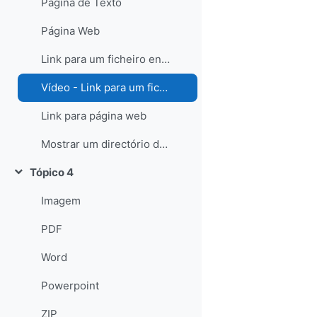
Página de Texto
Página Web
Link para um ficheiro enviado
Vídeo - Link para um ficheiro enviado
Link para página web
Mostrar um directório de ficheiros enviados
Tópico 4
Contrair
Imagem
PDF
Word
Powerpoint
ZIP