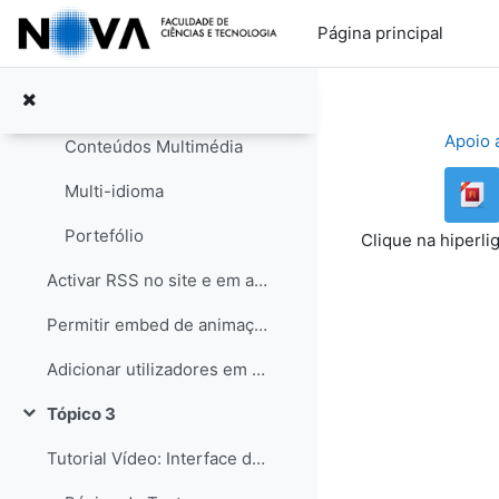
Ir para o conteúdo principal
Vídeo - Backup e Restauro de Páginas
Página principal
Notação Matemática
Notação TeX aceite pelo Moodle (mimeTeX)
Apoio 
Conteúdos Multimédia
Multi-idioma
Portefólio
Clique na hiperl
Activar RSS no site e em actividades
Permitir embed de animações e vídeos nos recursos e actividades
Adicionar utilizadores em massa a partir de um ficheiro txt
Tópico 3
Contrair
Tutorial Vídeo: Interface de página Moodle