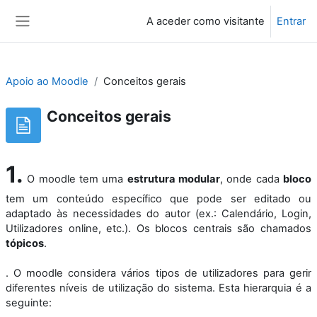
Ir para o conteúdo principal
A aceder como visitante
Entrar
Painel lateral
Apoio ao Moodle
Conceitos gerais
Conceitos gerais
1.
O moodle tem uma
estrutura modular
, onde cada
bloco
tem um conteúdo específico que pode ser editado ou
adaptado às necessidades do autor (ex.: Calendário, Login,
Utilizadores online, etc.). Os blocos centrais são chamados
tópicos
.
. O moodle considera vários tipos de utilizadores
para gerir
diferentes níveis de utilização do sistema. Esta hierarquia é a
seguinte: