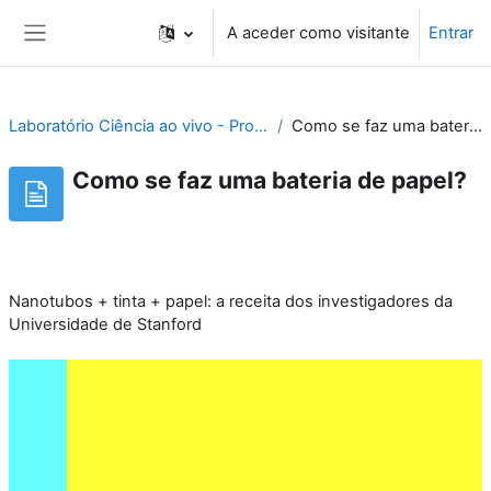
Ir para o conteúdo principal
A aceder como visitante
Entrar
Painel lateral
Laboratório Ciência ao vivo - Projecto NanoYou
Como se faz uma bateria de papel?
Como se faz uma bateria de papel?
Nanotubos + tinta + papel: a receita dos investigadores da
Universidade de Stanford