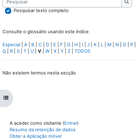
Pesqu
Pesquisar texto completo
Consulte o glossário usando este índice
Especial
|
A
|
B
|
C
|
D
|
E
|
F
|
G
|
H
|
I
|
J
|
K
|
L
|
M
|
N
|
O
|
P
|
Q
|
R
|
S
|
T
|
U
|
V
|
W
|
X
|
Y
|
Z
|
TODOS
Não existem termos nesta secção
Abrir índice da disciplina
A aceder como visitante (
Entrar
)
Resumo da retenção de dados
Obter a Aplicação móvel