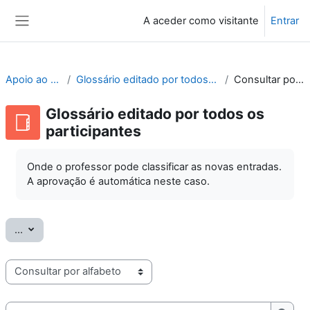
Ir para o conteúdo principal
A aceder como visitante
Entrar
Painel lateral
Apoio ao Moodle
Glossário editado por todos os participantes
Consultar por alfabeto
Glossário editado por todos os
participantes
Onde o professor pode classificar as novas entradas.
A aprovação é automática neste caso.
Exportar termos
...
Consulte o glossário usando este índice
Pesquisar