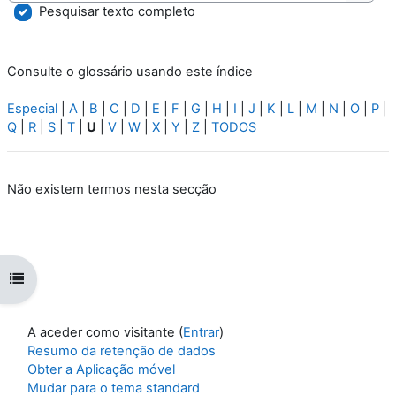
Pesqu
Pesquisar texto completo
Consulte o glossário usando este índice
Especial
|
A
|
B
|
C
|
D
|
E
|
F
|
G
|
H
|
I
|
J
|
K
|
L
|
M
|
N
|
O
|
P
|
Q
|
R
|
S
|
T
|
U
|
V
|
W
|
X
|
Y
|
Z
|
TODOS
Não existem termos nesta secção
Abrir índice da disciplina
A aceder como visitante (
Entrar
)
Resumo da retenção de dados
Obter a Aplicação móvel
Mudar para o tema standard