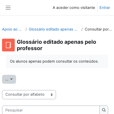
Ir para o conteúdo principal
A aceder como visitante
Entrar
Painel lateral
Apoio ao Moodle
Glossário editado apenas pelo professor
Consultar por alfabeto
Glossário editado apenas pelo
professor
Os alunos apenas podem consultar os conteúdos.
Exportar termos
...
Consulte o glossário usando este índice
Pesquisar