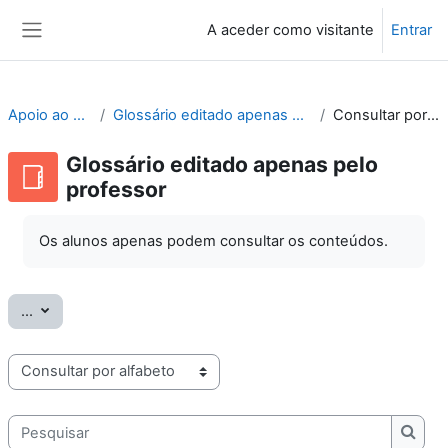
Ir para o conteúdo principal
A aceder como visitante
Entrar
Painel lateral
Apoio ao Moodle
Glossário editado apenas pelo professor
Consultar por alfabeto
Glossário editado apenas pelo
professor
Os alunos apenas podem consultar os conteúdos.
Exportar termos
...
Consulte o glossário usando este índice
Pesquisar