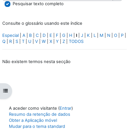
Pesqu
Pesquisar texto completo
Consulte o glossário usando este índice
Especial
|
A
|
B
|
C
|
D
|
E
|
F
|
G
|
H
|
I
|
J
|
K
|
L
|
M
|
N
|
O
|
P
|
Q
|
R
|
S
|
T
|
U
|
V
|
W
|
X
|
Y
|
Z
|
TODOS
Não existem termos nesta secção
Abrir índice da disciplina
A aceder como visitante (
Entrar
)
Resumo da retenção de dados
Obter a Aplicação móvel
Mudar para o tema standard