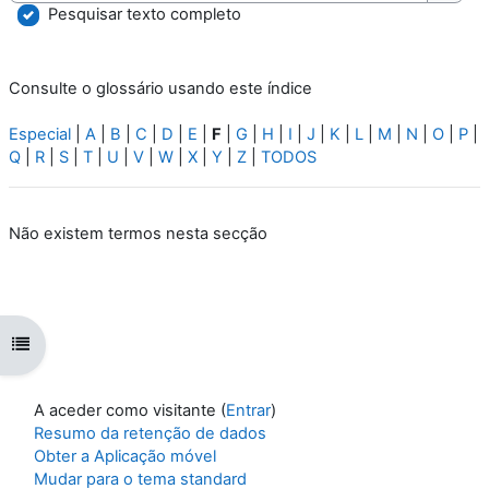
Pesqu
Pesquisar texto completo
Consulte o glossário usando este índice
Especial
|
A
|
B
|
C
|
D
|
E
|
F
|
G
|
H
|
I
|
J
|
K
|
L
|
M
|
N
|
O
|
P
|
Q
|
R
|
S
|
T
|
U
|
V
|
W
|
X
|
Y
|
Z
|
TODOS
Não existem termos nesta secção
Abrir índice da disciplina
A aceder como visitante (
Entrar
)
Resumo da retenção de dados
Obter a Aplicação móvel
Mudar para o tema standard