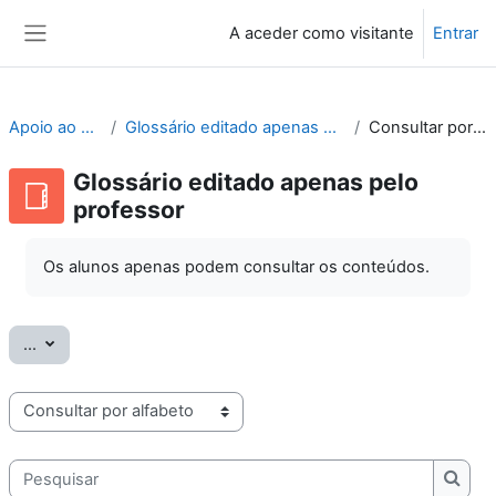
Ir para o conteúdo principal
A aceder como visitante
Entrar
Painel lateral
Apoio ao Moodle
Glossário editado apenas pelo professor
Consultar por alfabeto
Glossário editado apenas pelo
professor
Os alunos apenas podem consultar os conteúdos.
Exportar termos
...
Consulte o glossário usando este índice
Pesquisar