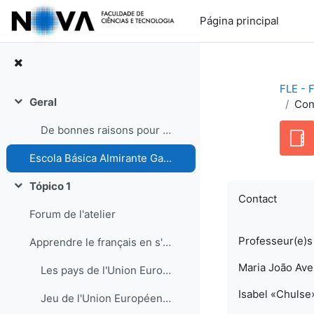
Ir para o conteúdo principal
Página principal
FLE - 
Geral
Con
Contrair
De bonnes raisons pour apprendre le français - En ligne Vizavi
Escola Básica Almirante Gago Coutinho Agrupamento: Alvalade
Tópico 1
Contrair
Contact
Forum de l'atelier
Professeur(e)s 
Apprendre le français en s'amusant : informations et liens
Maria João Avel
Les pays de l'Union Européenne - carte interactive (avant l'entrée de la Croatie)
Isabel «Chulse
Jeu de l'Union Européenne sur l'U. E. Le coin des enfants /des enseignants