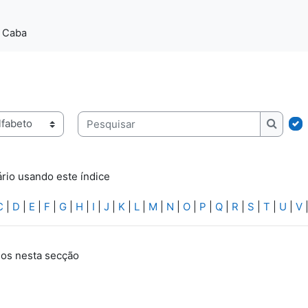
a Caba
ice
Pesquisar
Pesqui
rio usando este índice
C
|
D
|
E
|
F
|
G
|
H
|
I
|
J
|
K
|
L
|
M
|
N
|
O
|
P
|
Q
|
R
|
S
|
T
|
U
|
V
os nesta secção