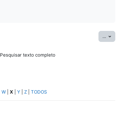
Exportar ter
...
Pesquisar texto completo
sar
|
W
|
X
|
Y
|
Z
|
TODOS