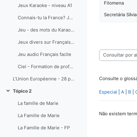
Filomena
Jeux Karaoke - niveau A1
Secretária Sílvi
Connais-tu la France? Jeux pour mieux la connaître. Les régions, les rois de France, etc.
Jeu - des mots du Karaoke
Jeux divers sur Français facile
Jeu audio Français facile
Consulte o glossário usando este índ
Ciel - Formation de professeurs de FLE - activités pédagogiques multimédia
Consulte o glossá
L'Union Européenne - 28 pays (1er juillet 2013)
Tópico 2
Especial
|
A
|
B
|
Contrair
La famille de Marie
Não existem term
La Famille de Marie
La Famille de Marie - FP