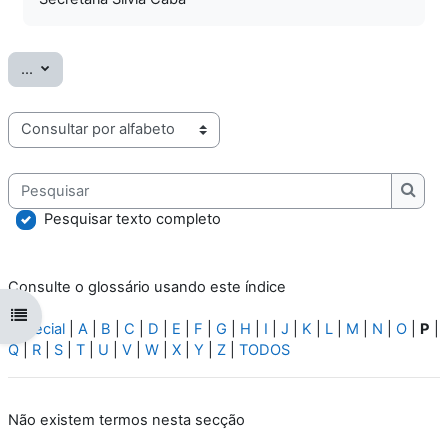
Exportar termos
...
Consulte o glossário usando este índice
Pesquisar
Pesqu
Pesquisar texto completo
Consulte o glossário usando este índice
Abrir índice da disciplina
Especial
|
A
|
B
|
C
|
D
|
E
|
F
|
G
|
H
|
I
|
J
|
K
|
L
|
M
|
N
|
O
|
P
|
Q
|
R
|
S
|
T
|
U
|
V
|
W
|
X
|
Y
|
Z
|
TODOS
Não existem termos nesta secção