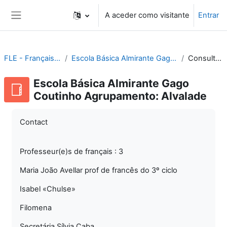
Ir para o conteúdo principal
A aceder como visitante
Entrar
Painel lateral
FLE - Français Langue Étrangère
Escola Básica Almirante Gago Coutinho Agrupamento: Alvalade
Consultar por alfabeto
Escola Básica Almirante Gago
Coutinho Agrupamento: Alvalade
Contact
Professeur(e)s de français : 3
Maria João Avellar prof de francês do 3º ciclo
Isabel «Chulse»
Filomena
Secretária Sílvia Caba