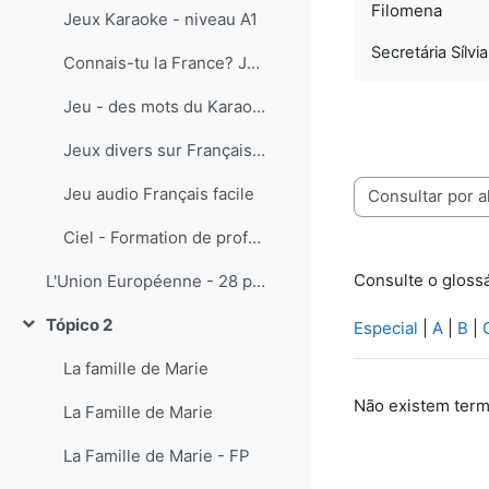
Filomena
Jeux Karaoke - niveau A1
Secretária Sílvi
Connais-tu la France? Jeux pour mieux la connaître. Les régions, les rois de France, etc.
Jeu - des mots du Karaoke
Jeux divers sur Français facile
Jeu audio Français facile
Consulte o glossário usando este índ
Ciel - Formation de professeurs de FLE - activités pédagogiques multimédia
Consulte o glossá
L'Union Européenne - 28 pays (1er juillet 2013)
Tópico 2
Especial
|
A
|
B
|
Contrair
La famille de Marie
Não existem term
La Famille de Marie
La Famille de Marie - FP