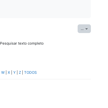
Exportar ter
...
Pesquisar texto completo
sar
|
W
|
X
|
Y
|
Z
|
TODOS