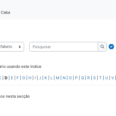
a Caba
ice
Pesquisar
Pesqui
rio usando este índice
C
|
D
|
E
|
F
|
G
|
H
|
I
|
J
|
K
|
L
|
M
|
N
|
O
|
P
|
Q
|
R
|
S
|
T
|
U
|
V
os nesta secção