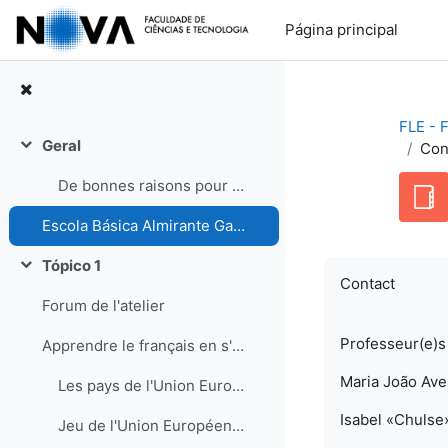
Ir para o conteúdo principal
Página principal
FLE - 
Geral
Con
Contrair
De bonnes raisons pour apprendre le français - En ligne Vizavi
Escola Básica Almirante Gago Coutinho Agrupamento: Alvalade
Tópico 1
Contrair
Contact
Forum de l'atelier
Professeur(e)s 
Apprendre le français en s'amusant : informations et liens
Maria João Avel
Les pays de l'Union Européenne - carte interactive (avant l'entrée de la Croatie)
Isabel «Chulse
Jeu de l'Union Européenne sur l'U. E. Le coin des enfants /des enseignants