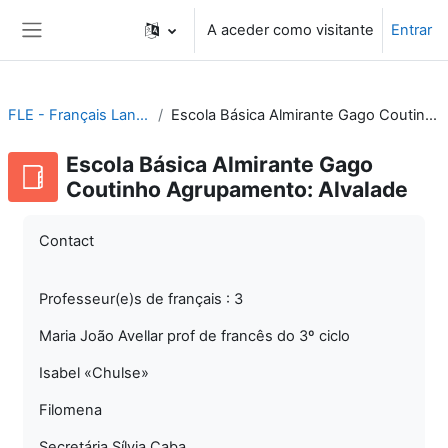
Ir para o conteúdo principal
A aceder como visitante
Entrar
Painel lateral
FLE - Français Langue Étrangère
Escola Básica Almirante Gago Coutinho Agrupamento: Alvalade
Escola Básica Almirante Gago
Coutinho Agrupamento: Alvalade
Contact
Professeur(e)s de français : 3
Maria João Avellar prof de francês do 3º ciclo
Isabel «Chulse»
Filomena
Secretária Sílvia Caba