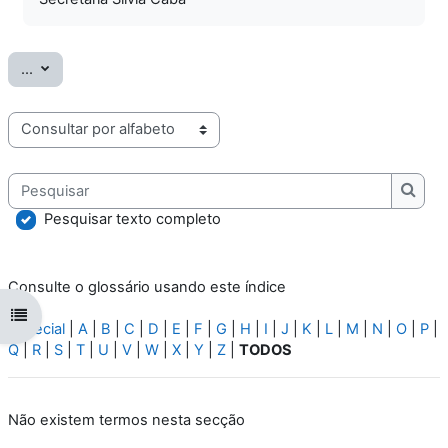
Exportar termos
...
Consulte o glossário usando este índice
Pesquisar
Pesqu
Pesquisar texto completo
Consulte o glossário usando este índice
Abrir índice da disciplina
Especial
|
A
|
B
|
C
|
D
|
E
|
F
|
G
|
H
|
I
|
J
|
K
|
L
|
M
|
N
|
O
|
P
|
Q
|
R
|
S
|
T
|
U
|
V
|
W
|
X
|
Y
|
Z
|
TODOS
Não existem termos nesta secção