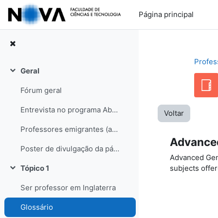
Ir para o conteúdo principal
Página principal
Profes
Geral
Contrair
Fórum geral
Entrevista no programa Abraço de Domingo (RDP internacional)
Voltar
Professores emigrantes (artigo no semanário Sol, edição de 31-05-08)
Advance
Poster de divulgação da página
Advanced Gener
subjects offe
Tópico 1
Contrair
Ser professor em Inglaterra
Glossário