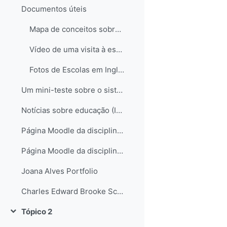
Documentos úteis
Mapa de conceitos sobre o sistema educativo em Inglaterra
Vídeo de uma visita à escola de Hampstead no Reino Unido
Fotos de Escolas em Inglaterra
Um mini-teste sobre o sistema educativo inglês...
Notícias sobre educação (Inglaterra e não só)
Página Moodle da disciplina de Science
Página Moodle da disciplina de Science II
Joana Alves Portfolio
Charles Edward Brooke School Science Departament
Tópico 2
Contrair