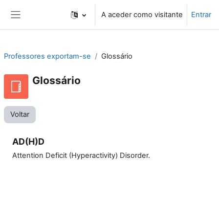
Ir para o conteúdo principal
A aceder como visitante
Entrar
Painel lateral
Professores exportam-se
Glossário
Glossário
Voltar
AD(H)D
Attention Deficit (Hyperactivity) Disorder.