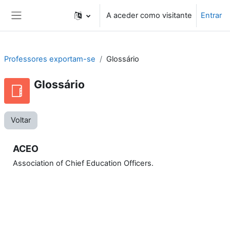
Ir para o conteúdo principal
A aceder como visitante
Entrar
Painel lateral
Professores exportam-se
Glossário
Glossário
Voltar
ACEO
Association of Chief Education Officers.