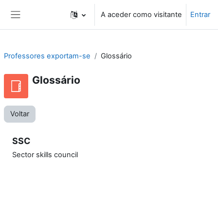
Ir para o conteúdo principal
A aceder como visitante
Entrar
Painel lateral
Professores exportam-se
Glossário
Glossário
Voltar
SSC
Sector skills council