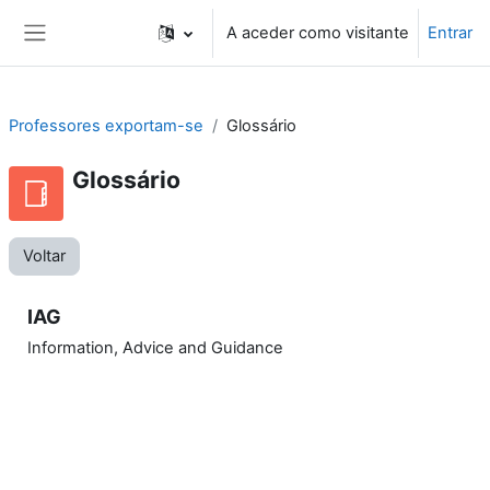
Ir para o conteúdo principal
A aceder como visitante
Entrar
Painel lateral
Professores exportam-se
Glossário
Glossário
Voltar
IAG
Information, Advice and Guidance