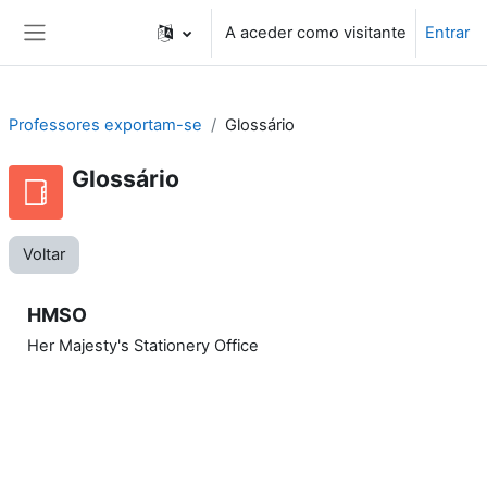
Ir para o conteúdo principal
A aceder como visitante
Entrar
Painel lateral
Professores exportam-se
Glossário
Glossário
Voltar
HMSO
Her Majesty's Stationery Office