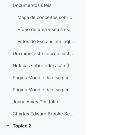
Documentos úteis
Mapa de conceitos sobre o sistema educativo em Inglaterra
Vídeo de uma visita à escola de Hampstead no Reino Unido
Fotos de Escolas em Inglaterra
Um mini-teste sobre o sistema educativo inglês...
Notícias sobre educação (Inglaterra e não só)
Página Moodle da disciplina de Science
Página Moodle da disciplina de Science II
Joana Alves Portfolio
Charles Edward Brooke School Science Departament
Tópico 2
Contrair