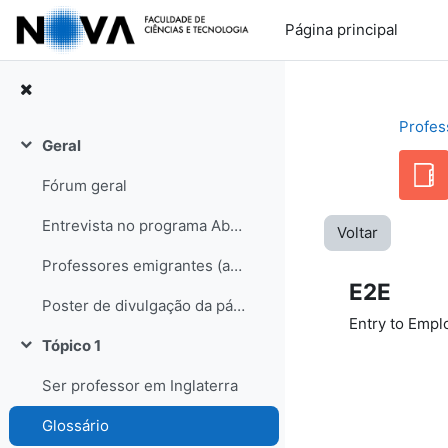
Ir para o conteúdo principal
Página principal
Profes
Geral
Contrair
Fórum geral
Entrevista no programa Abraço de Domingo (RDP internacional)
Voltar
Professores emigrantes (artigo no semanário Sol, edição de 31-05-08)
E2E
Poster de divulgação da página
Entry to Emp
Tópico 1
Contrair
Ser professor em Inglaterra
Glossário