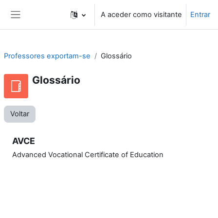
Ir para o conteúdo principal
A aceder como visitante
Entrar
Painel lateral
Professores exportam-se
Glossário
Glossário
Voltar
AVCE
Advanced Vocational Certificate of Education