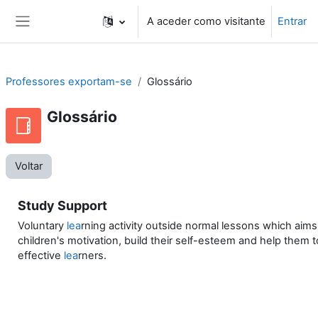
Ir para o conteúdo principal
A aceder como visitante
Entrar
Painel lateral
Professores exportam-se
Glossário
Glossário
Voltar
Study Support
Voluntary
lea
rning activity outside normal lessons which aims
children's motivation, build their self-esteem and help the
effective
lea
rners.