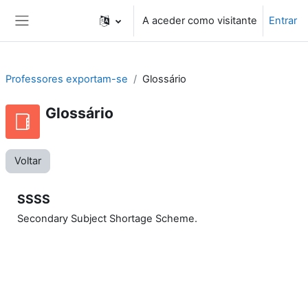
Ir para o conteúdo principal
A aceder como visitante
Entrar
Painel lateral
Professores exportam-se
Glossário
Glossário
Voltar
SSSS
Secondary Subject Shortage Scheme.