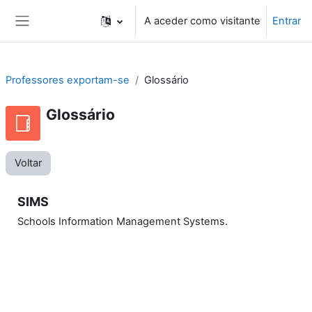
Ir para o conteúdo principal
A aceder como visitante
Entrar
Painel lateral
Professores exportam-se
Glossário
Glossário
Voltar
SIMS
Schools Information Management Systems.