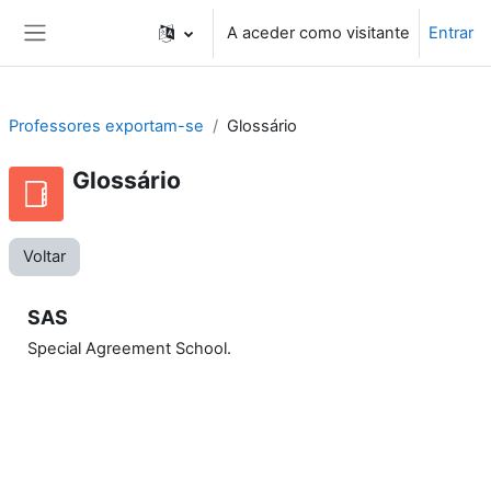
Ir para o conteúdo principal
A aceder como visitante
Entrar
Painel lateral
Professores exportam-se
Glossário
Glossário
Voltar
SAS
Special Agreement School.