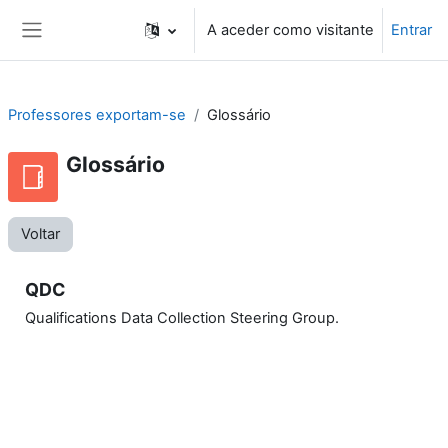
Ir para o conteúdo principal
A aceder como visitante
Entrar
Painel lateral
Professores exportam-se
Glossário
Glossário
Voltar
QDC
Qualifications Data Collection Steering Group.