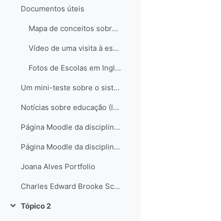
Documentos úteis
Mapa de conceitos sobre o sistema educativo em Inglaterra
Vídeo de uma visita à escola de Hampstead no Reino Unido
Fotos de Escolas em Inglaterra
Um mini-teste sobre o sistema educativo inglês...
Notícias sobre educação (Inglaterra e não só)
Página Moodle da disciplina de Science
Página Moodle da disciplina de Science II
Joana Alves Portfolio
Charles Edward Brooke School Science Departament
Tópico 2
Contrair