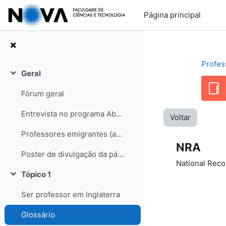
Ir para o conteúdo principal
Página principal
Profes
Geral
Contrair
Fórum geral
Entrevista no programa Abraço de Domingo (RDP internacional)
Voltar
Professores emigrantes (artigo no semanário Sol, edição de 31-05-08)
NRA
Poster de divulgação da página
National Reco
Tópico 1
Contrair
Ser professor em Inglaterra
Glossário