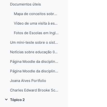
Documentos úteis
Mapa de conceitos sobre o sistema educativo em Inglaterra
Vídeo de uma visita à escola de Hampstead no Reino Unido
Fotos de Escolas em Inglaterra
Um mini-teste sobre o sistema educativo inglês...
Notícias sobre educação (Inglaterra e não só)
Página Moodle da disciplina de Science
Página Moodle da disciplina de Science II
Joana Alves Portfolio
Charles Edward Brooke School Science Departament
Tópico 2
Contrair