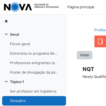
Ir para o conteúdo principal
Página principal
Profes
Geral
Contrair
Fórum geral
Entrevista no programa Abraço de Domingo (RDP internacional)
Voltar
Professores emigrantes (artigo no semanário Sol, edição de 31-05-08)
NQT
Poster de divulgação da página
Newly Qualifi
Tópico 1
Contrair
Ser professor em Inglaterra
Glossário