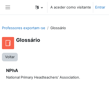
Ir para o conteúdo principal
A aceder como visitante
Entrar
Painel lateral
Professores exportam-se
Glossário
Glossário
Voltar
NPhA
National Primary Headteachers' Association.