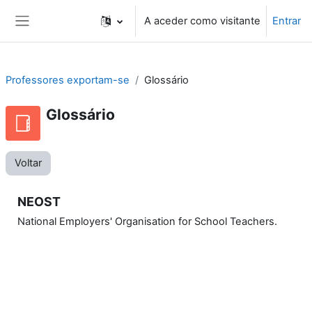
Ir para o conteúdo principal
A aceder como visitante
Entrar
Painel lateral
Professores exportam-se
Glossário
Glossário
Voltar
NEOST
National Employers' Organisation for School Teachers.