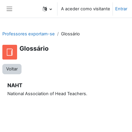
Ir para o conteúdo principal
A aceder como visitante
Entrar
Painel lateral
Professores exportam-se
Glossário
Glossário
Voltar
NAHT
National Association of Head Teachers.