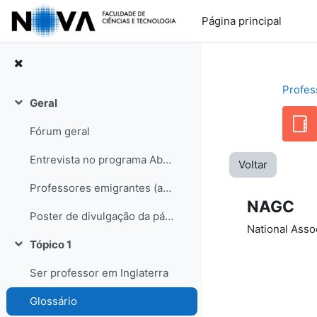
Ir para o conteúdo principal
Página principal
Profes
Geral
Contrair
Fórum geral
Entrevista no programa Abraço de Domingo (RDP internacional)
Voltar
Professores emigrantes (artigo no semanário Sol, edição de 31-05-08)
NAGC
Poster de divulgação da página
National Assoc
Tópico 1
Contrair
Ser professor em Inglaterra
Glossário