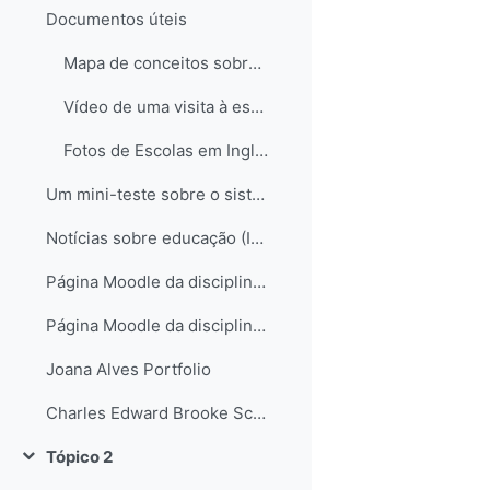
Documentos úteis
Mapa de conceitos sobre o sistema educativo em Inglaterra
Vídeo de uma visita à escola de Hampstead no Reino Unido
Fotos de Escolas em Inglaterra
Um mini-teste sobre o sistema educativo inglês...
Notícias sobre educação (Inglaterra e não só)
Página Moodle da disciplina de Science
Página Moodle da disciplina de Science II
Joana Alves Portfolio
Charles Edward Brooke School Science Departament
Tópico 2
Contrair