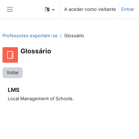
Ir para o conteúdo principal
A aceder como visitante
Entrar
Painel lateral
Professores exportam-se
Glossário
Glossário
Voltar
LMS
Local Management of Schools.