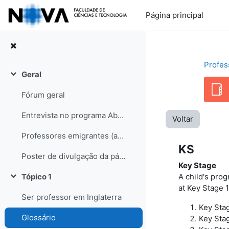
Ir para o conteúdo principal
Página principal
Profes
Geral
Contrair
Fórum geral
Entrevista no programa Abraço de Domingo (RDP internacional)
Voltar
Professores emigrantes (artigo no semanário Sol, edição de 31-05-08)
KS
Poster de divulgação da página
Key Stage
A child's pro
Tópico 1
Contrair
at Key Stage 1
Ser professor em Inglaterra
Key Stag
Glossário
Key Stag