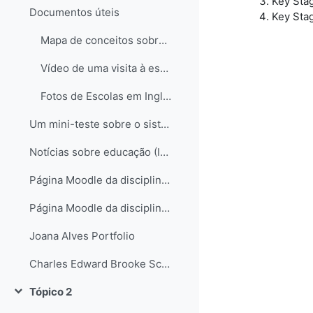
Key Sta
Documentos úteis
Key Sta
Mapa de conceitos sobre o sistema educativo em Inglaterra
Vídeo de uma visita à escola de Hampstead no Reino Unido
Fotos de Escolas em Inglaterra
Um mini-teste sobre o sistema educativo inglês...
Notícias sobre educação (Inglaterra e não só)
Página Moodle da disciplina de Science
Página Moodle da disciplina de Science II
Joana Alves Portfolio
Charles Edward Brooke School Science Departament
Tópico 2
Contrair