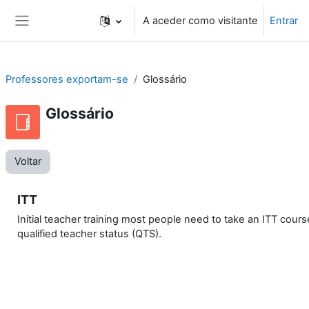
Ir para o conteúdo principal
A aceder como visitante
Entrar
Painel lateral
Professores exportam-se
Glossário
Glossário
Voltar
ITT
Initial teacher training most people need to take an ITT course
qualified teacher status (QTS).