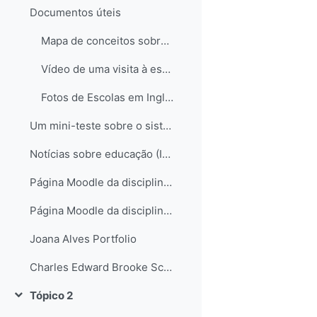
Documentos úteis
Mapa de conceitos sobre o sistema educativo em Inglaterra
Vídeo de uma visita à escola de Hampstead no Reino Unido
Fotos de Escolas em Inglaterra
Um mini-teste sobre o sistema educativo inglês...
Notícias sobre educação (Inglaterra e não só)
Página Moodle da disciplina de Science
Página Moodle da disciplina de Science II
Joana Alves Portfolio
Charles Edward Brooke School Science Departament
Tópico 2
Contrair