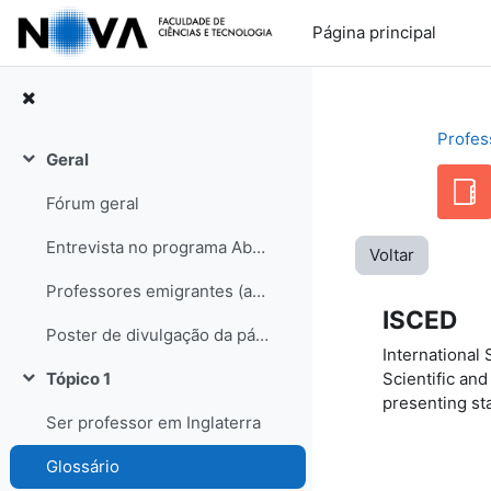
Ir para o conteúdo principal
Página principal
Profes
Geral
Contrair
Fórum geral
Entrevista no programa Abraço de Domingo (RDP internacional)
Voltar
Professores emigrantes (artigo no semanário Sol, edição de 31-05-08)
ISCED
Poster de divulgação da página
International
Scientific and
Tópico 1
Contrair
presenting sta
Ser professor em Inglaterra
Glossário