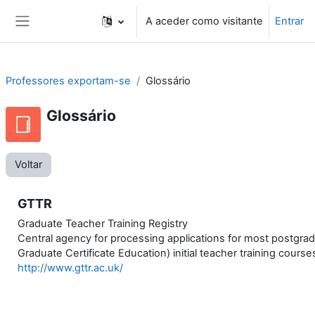
Ir para o conteúdo principal
A aceder como visitante
Entrar
Painel lateral
Professores exportam-se
Glossário
Glossário
Voltar
GTTR
Graduate Teacher Training Registry
Central agency for processing applications for most postgrad
Graduate Certificate Education) initial teacher training course
http://www.gttr.ac.uk/