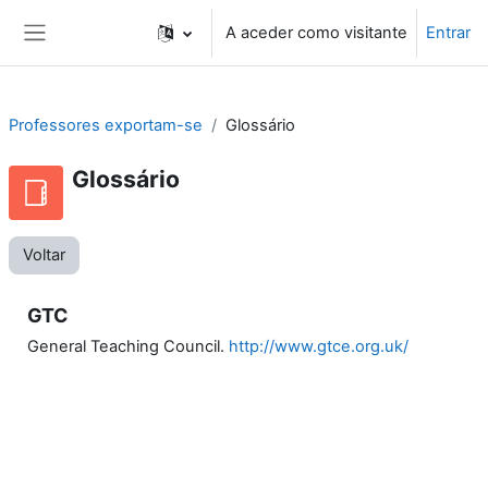
Ir para o conteúdo principal
A aceder como visitante
Entrar
Painel lateral
Professores exportam-se
Glossário
Glossário
Voltar
GTC
General Teaching Council.
http://www.gtce.org.uk/