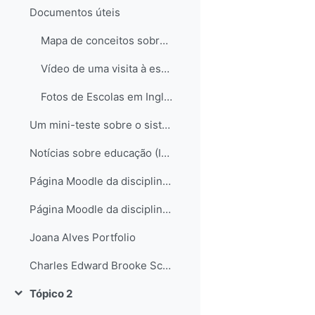
Documentos úteis
Mapa de conceitos sobre o sistema educativo em Inglaterra
Vídeo de uma visita à escola de Hampstead no Reino Unido
Fotos de Escolas em Inglaterra
Um mini-teste sobre o sistema educativo inglês...
Notícias sobre educação (Inglaterra e não só)
Página Moodle da disciplina de Science
Página Moodle da disciplina de Science II
Joana Alves Portfolio
Charles Edward Brooke School Science Departament
Tópico 2
Contrair