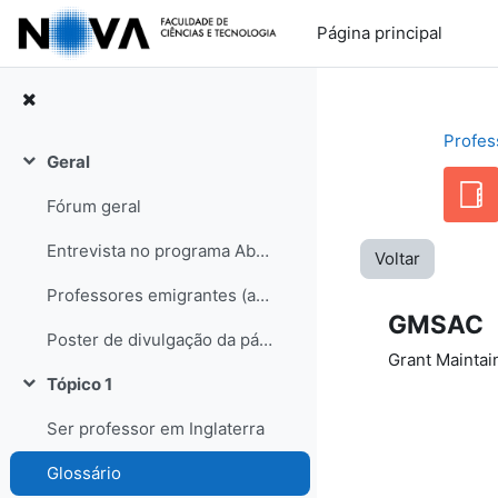
Ir para o conteúdo principal
Página principal
Profes
Geral
Contrair
Fórum geral
Entrevista no programa Abraço de Domingo (RDP internacional)
Voltar
Professores emigrantes (artigo no semanário Sol, edição de 31-05-08)
GMSAC
Poster de divulgação da página
Grant Maintai
Tópico 1
Contrair
Ser professor em Inglaterra
Glossário