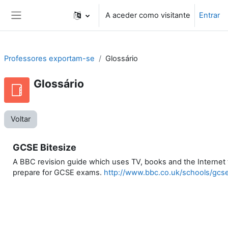
Ir para o conteúdo principal
A aceder como visitante
Entrar
Painel lateral
Professores exportam-se
Glossário
Glossário
Voltar
GCSE Bitesize
A BBC revision guide which uses TV, books and the Internet t
prepare for GCSE exams.
http://www.bbc.co.uk/schools/gcse