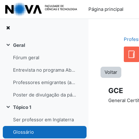
Ir para o conteúdo principal
Página principal
Profes
Geral
Contrair
Fórum geral
Entrevista no programa Abraço de Domingo (RDP internacional)
Voltar
Professores emigrantes (artigo no semanário Sol, edição de 31-05-08)
GCE
Poster de divulgação da página
General Certif
Tópico 1
Contrair
Ser professor em Inglaterra
Glossário