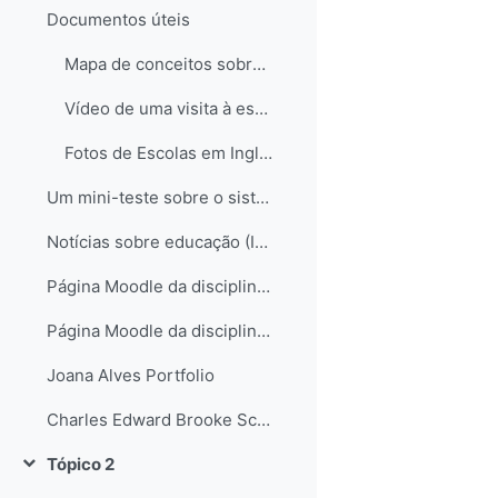
Documentos úteis
Mapa de conceitos sobre o sistema educativo em Inglaterra
Vídeo de uma visita à escola de Hampstead no Reino Unido
Fotos de Escolas em Inglaterra
Um mini-teste sobre o sistema educativo inglês...
Notícias sobre educação (Inglaterra e não só)
Página Moodle da disciplina de Science
Página Moodle da disciplina de Science II
Joana Alves Portfolio
Charles Edward Brooke School Science Departament
Tópico 2
Contrair