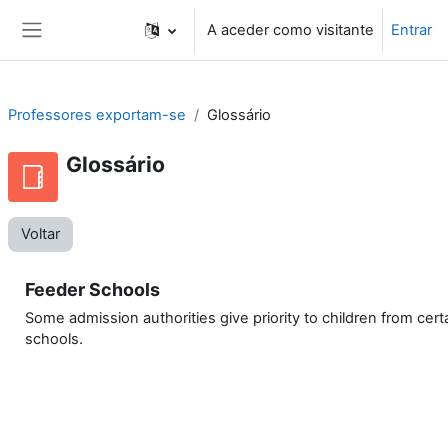
Ir para o conteúdo principal
A aceder como visitante
Entrar
Painel lateral
Professores exportam-se
Glossário
Glossário
Voltar
Feeder Schools
Some admission authorities give priority to children from cert
schools.