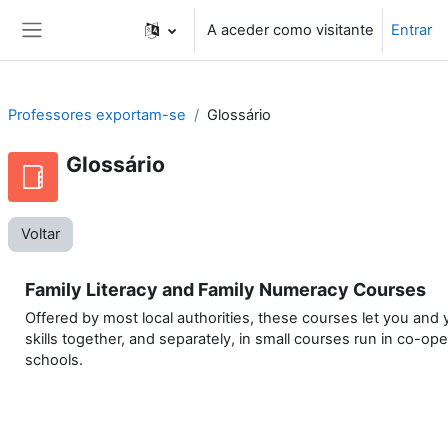
Ir para o conteúdo principal
A aceder como visitante
Entrar
Painel lateral
Professores exportam-se
Glossário
Glossário
Voltar
Family Literacy and Family Numeracy Courses
Offered by most local authorities, these courses let you and 
skills together, and separately, in small courses run in co-ope
schools.