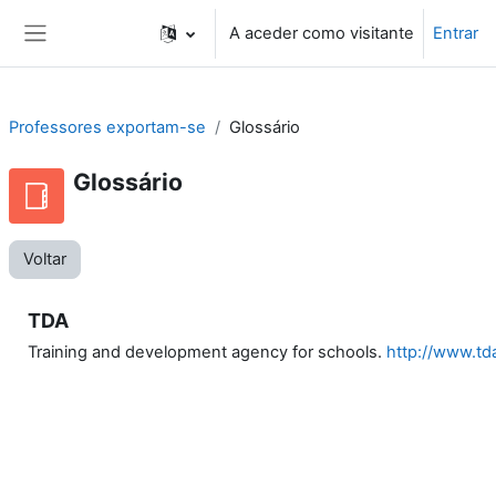
Ir para o conteúdo principal
A aceder como visitante
Entrar
Painel lateral
Professores exportam-se
Glossário
Glossário
Voltar
TDA
Training and development agency for schools.
http://www.td